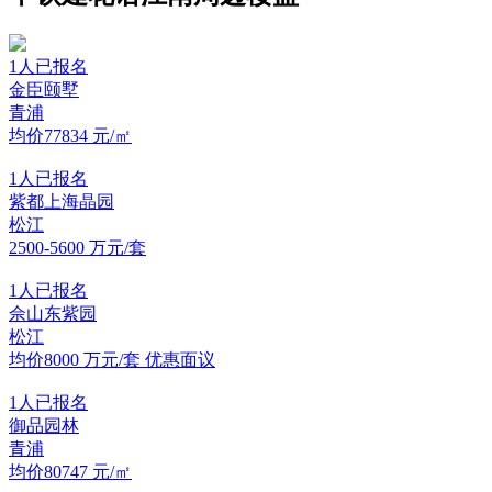
1
人已报名
金臣颐墅
青浦
均价77834
元/㎡
1
人已报名
紫都上海晶园
松江
2500-5600
万元/套
1
人已报名
佘山东紫园
松江
均价8000
万元/套
优惠面议
1
人已报名
御品园林
青浦
均价80747
元/㎡