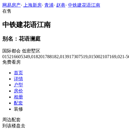
网易房产
·
上海新房
·
青浦
·
赵巷
·
中铁建花语江南
在售
中铁建花语江南
别名：花语澜庭
国际都会
低密墅区
015216605349,018201788182,013917307519,015002107169,021-5
免费看房
首页
详情
户型
房价
相册
配套
装修
周边配套
到该楼盘去