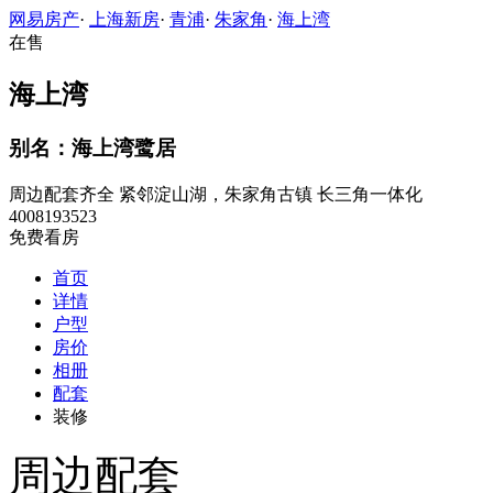
网易房产
·
上海新房
·
青浦
·
朱家角
·
海上湾
在售
海上湾
别名：海上湾鹭居
周边配套齐全
紧邻淀山湖，朱家角古镇
长三角一体化
4008193523
免费看房
首页
详情
户型
房价
相册
配套
装修
周边配套