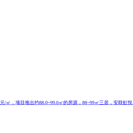
元/㎡，项目推出约88.0~99.0㎡的房源，88~99㎡三居，安