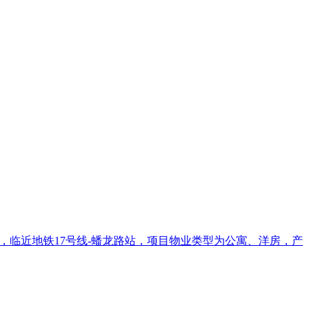
联虹悦，临近地铁17号线-蟠龙路站，项目物业类型为公寓、洋房，产