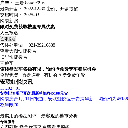
户型：
三居 88㎡~99㎡
最新开盘：
2022-12-30
变价、开盘提醒
交房时间：
2025-03
网易新房
限时免费获取楼盘专属优惠
人已报名
立即报名
售楼处电话：
021-39216888
查看大图快捷拨号
扫码快捷拨号
直通车
该楼盘发车名额有限，预约抢免费专车看房机会
全程免费 · 热盘连看 · 有机会享受免费午餐
安联虹悦快讯
11
2024.01
安联虹悦 现已开盘 最新单价约45188元/㎡
网易房产1月11日报道，安联虹悦位于青浦华新，均价约为45188
权年限70...
最实用的楼盘测评，最客观的楼市分析
专属服务
立即获取 楼盘优惠及免费看房服务