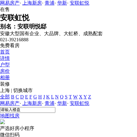
网易房产
·
上海新房
·
青浦
·
华新
·
安联虹悦
在售
安联虹悦
别名：安联明悦邸
安徽大型国有企业、大品牌、大虹桥、成熟配套
021-39216888
免费看房
首页
详情
户型
房价
相册
装修
上海
|
切换城市
全部
B
C
D
E
F
G
H
J
K
L
N
Q
S
T
W
X
Y
Z
网易房产
·
上海新房
·
青浦
·
华新
·
安联虹悦
地图找房
严选好房
小程序
微信扫码