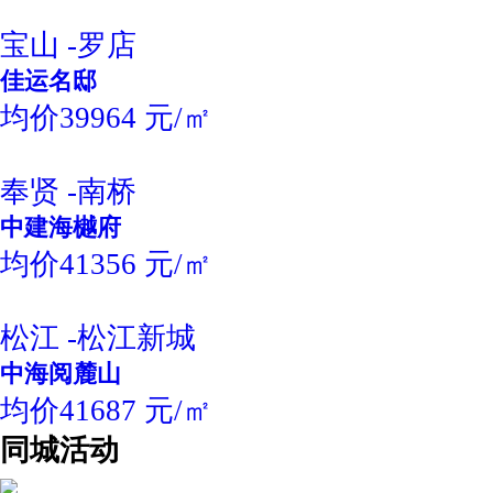
宝山 -罗店
佳运名邸
均价39964 元/㎡
奉贤 -南桥
中建海樾府
均价41356 元/㎡
松江 -松江新城
中海阅麓山
均价41687 元/㎡
同城活动