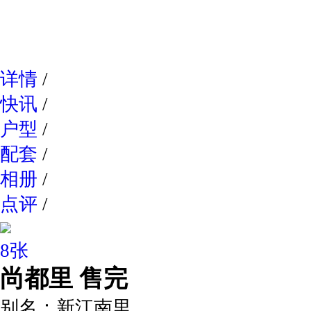
网易新
详情
/
快讯
/
户型
/
配套
/
相册
/
点评
/
8张
尚都里
售完
别名：
新江南里