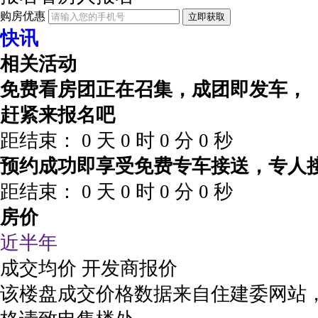
购房优惠
立即获取
快讯
相关活动
免费看房团正在召集，成团即发车，
赶紧来报名吧
距结束：
0
天
0
时
0
分
0
秒
预约成功即享受免费专车接送，专人
距结束：
0
天
0
时
0
分
0
秒
房价
近半年
成交均价
开发商报价
该楼盘成交价格数据来自住建委网站