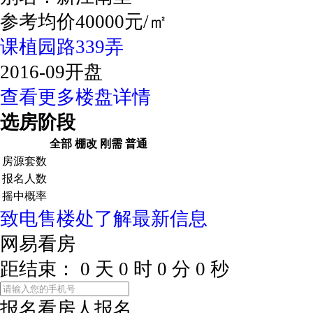
参考均价40000元/㎡
课植园路339弄
2016-09开盘
查看更多楼盘详情
选房阶段
全部
棚改
刚需
普通
房源套数
报名人数
摇中概率
致电售楼处了解最新信息
网易看房
距结束：
0
天
0
时
0
分
0
秒
报名看房
人报名