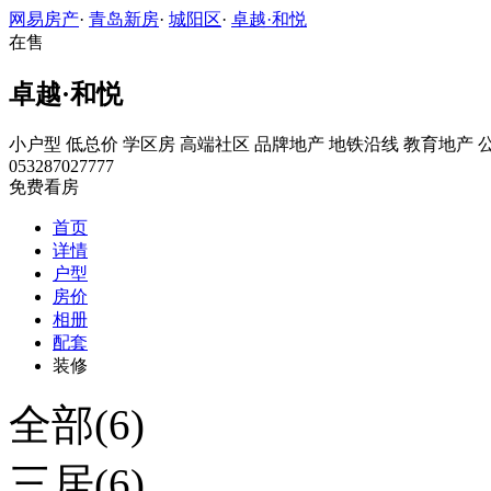
网易房产
·
青岛新房
·
城阳区
·
卓越·和悦
在售
卓越·和悦
小户型
低总价
学区房
高端社区
品牌地产
地铁沿线
教育地产
053287027777
免费看房
首页
详情
户型
房价
相册
配套
装修
全部(6)
三居(6)