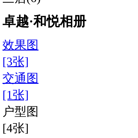
卓越·和悦相册
效果图
[3张]
交通图
[1张]
户型图
[4张]