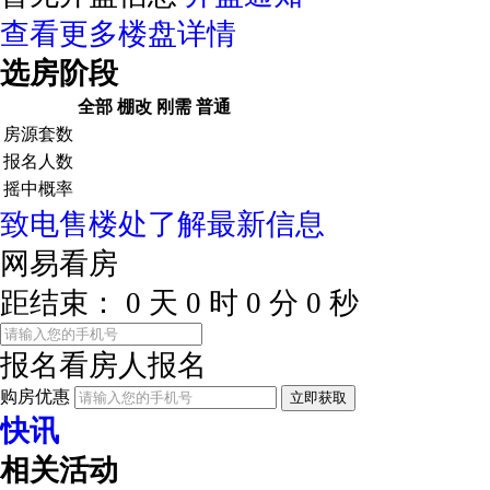
查看更多楼盘详情
选房阶段
全部
棚改
刚需
普通
房源套数
报名人数
摇中概率
致电售楼处了解最新信息
网易看房
距结束：
0
天
0
时
0
分
0
秒
报名看房
人报名
购房优惠
立即获取
快讯
相关活动