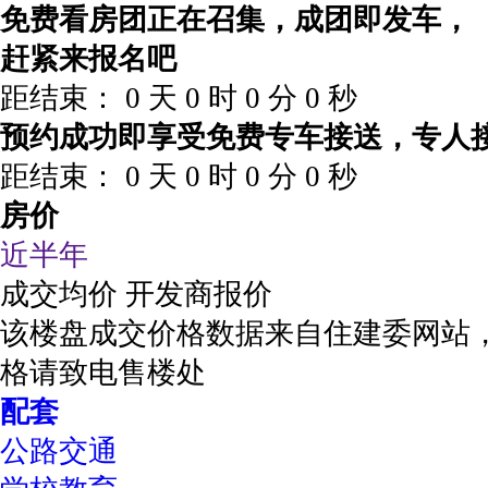
免费看房团正在召集，成团即发车，
赶紧来报名吧
距结束：
0
天
0
时
0
分
0
秒
预约成功即享受免费专车接送，专人
距结束：
0
天
0
时
0
分
0
秒
房价
近半年
成交均价
开发商报价
该楼盘成交价格数据来自住建委网站
格请致电售楼处
配套
公路交通