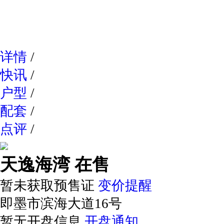
网易新
详情
/
快讯
/
户型
/
配套
/
点评
/
天逸海湾
在售
暂未获取预售证
变价提醒
即墨市滨海大道16号
暂无开盘信息
开盘通知