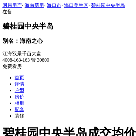
网易房产
·
海南新房
·
海口市
·
海口美兰区
·
碧桂园中央半岛
在售
碧桂园中央半岛
别名：海南之心
江海双景千亩大盘
4008-163-163 转 30800
免费看房
首页
详情
户型
房价
相册
配套
装修
碧桂园中央半岛成交均价