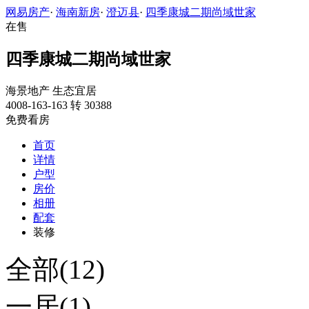
网易房产
·
海南新房
·
澄迈县
·
四季康城二期尚域世家
在售
四季康城二期尚域世家
海景地产
生态宜居
4008-163-163 转 30388
免费看房
首页
详情
户型
房价
相册
配套
装修
全部(12)
一居(1)