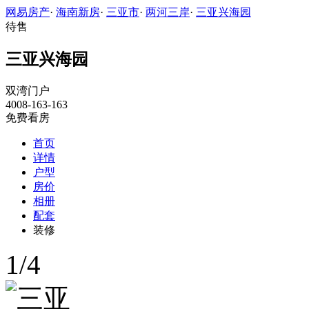
网易房产
·
海南新房
·
三亚市
·
两河三岸
·
三亚兴海园
待售
三亚兴海园
双湾门户
4008-163-163
免费看房
首页
详情
户型
房价
相册
配套
装修
1
/
4