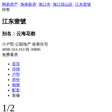
网易房产
·
海南新房
·
海口市
·
海口琼山区
·
江东壹號
待售
江东壹號
别名：云海花都
小户型
公园地产
改善住宅
4008-163-163 转 30886
免费看房
首页
详情
户型
房价
相册
配套
装修
1
/
2