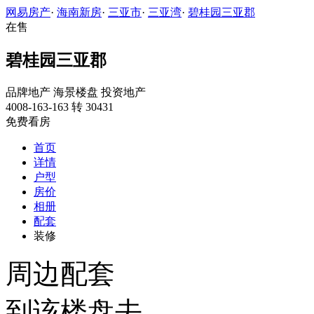
网易房产
·
海南新房
·
三亚市
·
三亚湾
·
碧桂园三亚郡
在售
碧桂园三亚郡
品牌地产
海景楼盘
投资地产
4008-163-163 转 30431
免费看房
首页
详情
户型
房价
相册
配套
装修
周边配套
到该楼盘去