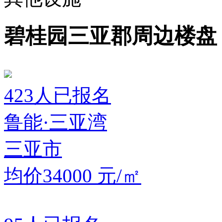
碧桂园三亚郡周边楼盘
423
人已报名
鲁能·三亚湾
三亚市
均价34000
元/㎡