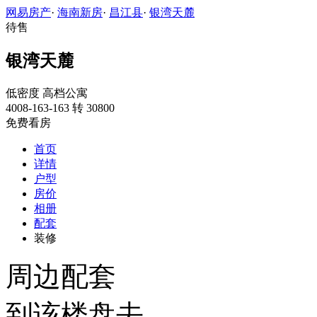
网易房产
·
海南新房
·
昌江县
·
银湾天麓
待售
银湾天麓
低密度
高档公寓
4008-163-163 转 30800
免费看房
首页
详情
户型
房价
相册
配套
装修
周边配套
到该楼盘去