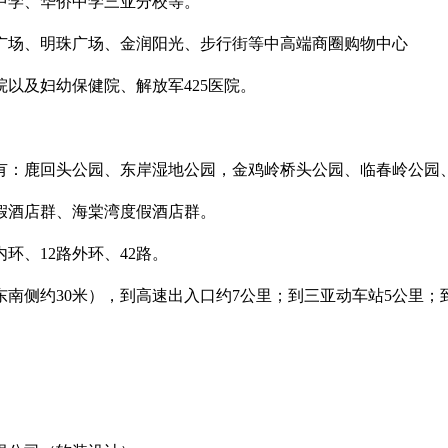
中学、华侨中学三亚分校等。
广场、明珠广场、金润阳光、步行街等中高端商圈购物中心
以及妇幼保健院、解放军425医院。
有：鹿回头公园、东岸湿地公园，金鸡岭桥头公园、临春岭公园
假酒店群、海棠湾度假酒店群。
内环、12路外环、42路。
南侧约30米），到高速出入口约7公里；到三亚动车站5公里；