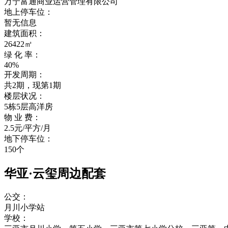
万宁富通商业运营管理有限公司
地上停车位：
暂无信息
建筑面积：
26422㎡
绿 化 率：
40%
开发周期：
共2期，现第1期
楼层状况：
5栋5层高洋房
物 业 费：
2.5元/平方/月
地下停车位：
150个
华亚·云玺周边配套
公交：
月川小学站
学校：