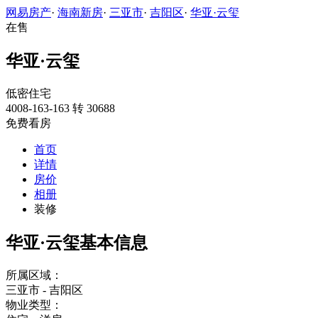
网易房产
·
海南新房
·
三亚市
·
吉阳区
·
华亚·云玺
在售
华亚·云玺
低密住宅
4008-163-163 转 30688
免费看房
首页
详情
房价
相册
装修
华亚·云玺基本信息
所属区域：
三亚市 - 吉阳区
物业类型：