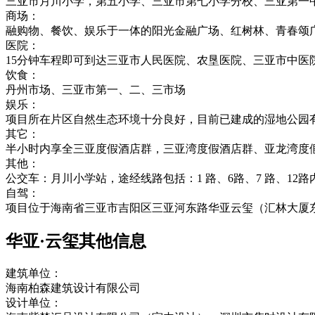
三亚市月川小学，第五小学、三亚市第七小学分校、三亚第一
商场：
融购物、餐饮、娱乐于一体的阳光金融广场、红树林、青春颂
医院：
15分钟车程即可到达三亚市人民医院、农垦医院、三亚市中医院
饮食：
丹州市场、三亚市第一、二、三市场
娱乐：
项目所在片区自然生态环境十分良好，目前已建成的湿地公园
其它：
半小时内享全三亚度假酒店群，三亚湾度假酒店群、亚龙湾度
其他：
公交车：月川小学站，途经线路包括：1 路、6路、7 路、12路
自驾：
项目位于海南省三亚市吉阳区三亚河东路华亚云玺（汇林大厦东
华亚·云玺其他信息
建筑单位：
海南柏森建筑设计有限公司
设计单位：