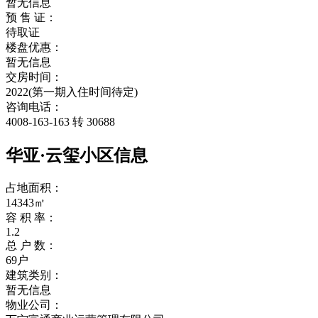
暂无信息
预 售 证：
待取证
楼盘优惠：
暂无信息
交房时间：
2022(第一期入住时间待定)
咨询电话：
4008-163-163 转 30688
华亚·云玺小区信息
占地面积：
14343㎡
容 积 率：
1.2
总 户 数：
69户
建筑类别：
暂无信息
物业公司：