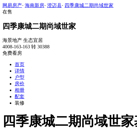
网易房产
·
海南新房
·
澄迈县
·
四季康城二期尚域世家
在售
四季康城二期尚域世家
海景地产
生态宜居
4008-163-163 转 30388
免费看房
首页
详情
户型
房价
相册
配套
装修
四季康城二期尚域世家