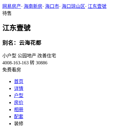
网易房产
·
海南新房
·
海口市
·
海口琼山区
·
江东壹號
待售
江东壹號
别名：云海花都
小户型
公园地产
改善住宅
4008-163-163 转 30886
免费看房
首页
详情
户型
房价
相册
配套
装修