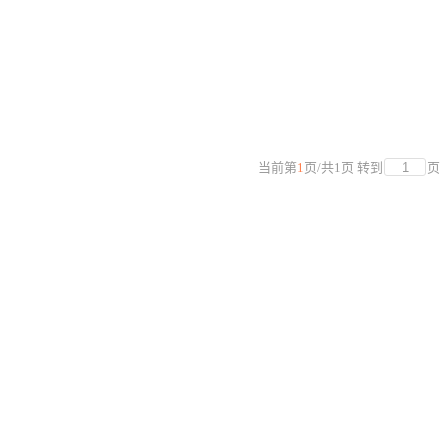
当前第
1
页
/
共
1
页
转到
页