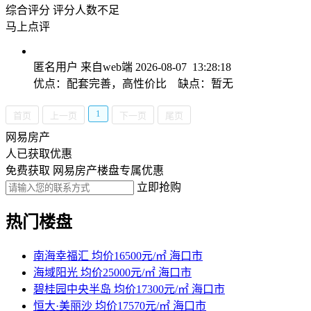
综合评分
评分人数不足
马上点评
匿名用户
来自web端
2026-08-07 13:28:18
优点：配套完善，高性价比 缺点：暂无
1
首页
上一页
下一页
尾页
网易房产
人已获取优惠
免费获取 网易房产楼盘专属优惠
立即抢购
热门楼盘
南海幸福汇
均价16500元/㎡
海口市
海域阳光
均价25000元/㎡
海口市
碧桂园中央半岛
均价17300元/㎡
海口市
恒大·美丽沙
均价17570元/㎡
海口市