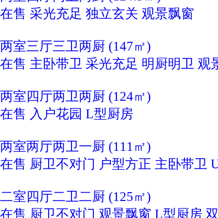
在售
采光充足
独立玄关
观景飘窗
两室三厅三卫两厨 (147㎡)
在售
主卧带卫
采光充足
明厨明卫
观
两室四厅两卫两厨 (124㎡)
在售
入户花园
L型厨房
两室两厅两卫一厨 (111㎡)
在售
厨卫不对门
户型方正
主卧带卫
二室四厅二卫二厨 (125㎡)
在售
厨卫不对门
观景飘窗
L型厨房