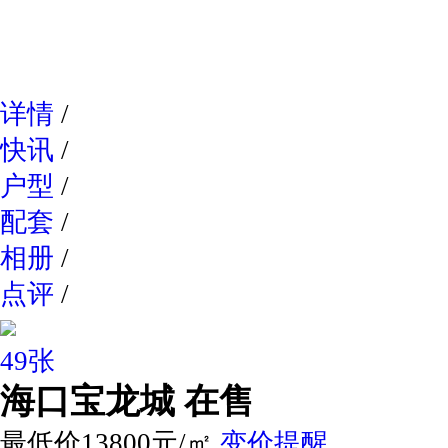
网易新
详情
/
快讯
/
户型
/
配套
/
相册
/
点评
/
49张
海口宝龙城
在售
最低价13800元/㎡
变价提醒