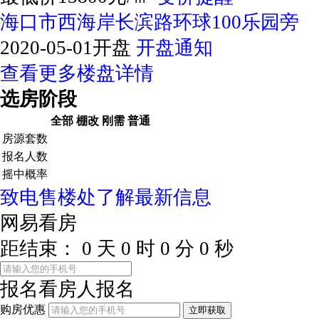
海口市西海岸长滨路环球100乐园旁
2020-05-01开盘
开盘通知
查看更多楼盘详情
选房阶段
全部
棚改
刚需
普通
房源套数
报名人数
摇中概率
致电售楼处了解最新信息
网易看房
距结束：
0
天
0
时
0
分
0
秒
报名看房
人报名
购房优惠
立即获取