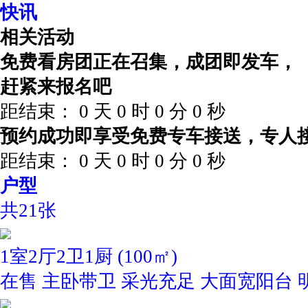
快讯
相关活动
免费看房团正在召集，成团即发车，
赶紧来报名吧
距结束：
0
天
0
时
0
分
0
秒
预约成功即享受免费专车接送，专人
距结束：
0
天
0
时
0
分
0
秒
户型
共21张
1室2厅2卫1厨 (100㎡)
在售
主卧带卫
采光充足
大面宽阳台