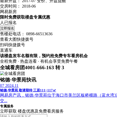
最新开盘：
2017-07
变价、开盘提醒
交房时间：
2018-06
网易新房
限时免费获取楼盘专属优惠
人已报名
立即报名
售楼处电话：
0898-66513636
查看大图快捷拨号
扫码快捷拨号
直通车
该楼盘发车名额有限，预约抢免费专车看房机会
全程免费 · 热盘连看 · 有机会享受免费午餐
全城看房团
4001-666-163 转 3
铭德·华景苑快讯
07
2024.11
铭德·华景苑 敬请期待 三居111~117㎡
网易房产讯，铭德·华景苑位于海口市美兰区板桥横路（蓝水湾3
交...
专属服务
立即获取 楼盘优惠及免费看房服务