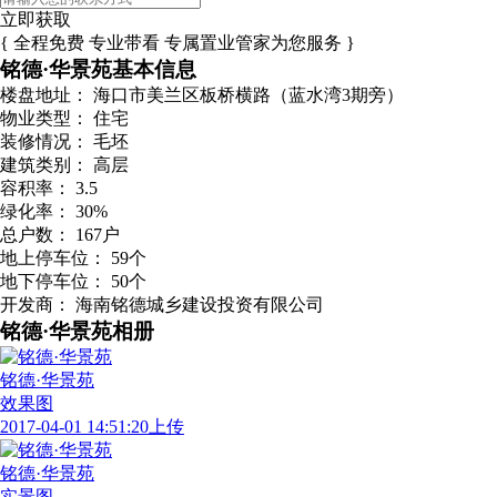
立即获取
{ 全程免费 专业带看 专属置业管家为您服务 }
铭德·华景苑基本信息
楼盘地址：
海口市美兰区板桥横路（蓝水湾3期旁）
物业类型：
住宅
装修情况：
毛坯
建筑类别：
高层
容积率：
3.5
绿化率：
30%
总户数：
167户
地上停车位：
59个
地下停车位：
50个
开发商：
海南铭德城乡建设投资有限公司
铭德·华景苑相册
铭德·华景苑
效果图
2017-04-01 14:51:20上传
铭德·华景苑