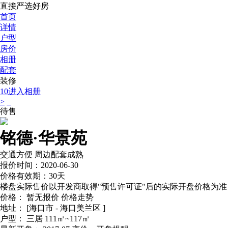
直接严选好房
首页
详情
户型
房价
相册
配套
装修
10
进入相册
>
待售
铭德·华景苑
交通方便
周边配套成熟
报价时间：2020-06-30
价格有效期：30天
楼盘实际售价以开发商取得"预售许可证"后的实际开盘价格为准
价格：
暂无报价
价格走势
地址：
[海口市 - 海口美兰区 ]
户型：
三居 111㎡~117㎡