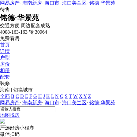
网易房产
·
海南新房
·
海口市
·
海口美兰区
·
铭德·华景苑
待售
铭德·华景苑
交通方便
周边配套成熟
4008-163-163 转 30964
免费看房
首页
详情
户型
房价
相册
配套
装修
海南
|
切换城市
全部
B
C
D
E
F
G
H
J
K
L
N
Q
S
T
W
X
Y
Z
网易房产
·
海南新房
·
海口市
·
海口美兰区
·
铭德·华景苑
地图找房
严选好房
小程序
微信扫码