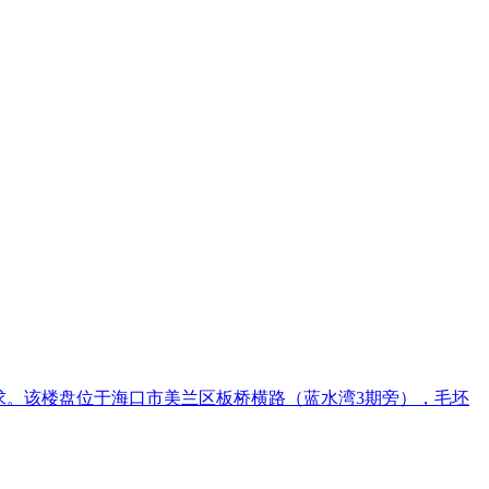
需求。该楼盘位于海口市美兰区板桥横路（蓝水湾3期旁），毛坯