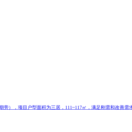
期旁），项目户型面积为三居，111~117㎡，满足刚需和改善