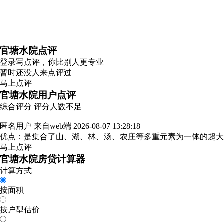
官塘水院点评
登录
写点评，你比别人更专业
暂时还没人来点评过
马上点评
官塘水院用户点评
综合评分
评分人数不足
匿名用户
来自web端
2026-08-07 13:28:18
优点：是集合了山、湖、林、汤、农庄等多重元素为一体的超
马上点评
官塘水院房贷计算器
计算方式
按面积
按户型估价