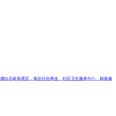
海官塘白石岭风景区，靠近社区商业，社区卫生服务中心，精装修