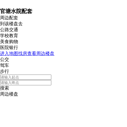
官塘水院配套
周边配套
到该楼盘去
公路交通
学校教育
美食购物
医院银行
进入地图找房查看周边楼盘
公交
驾车
步行
搜索
周边楼盘