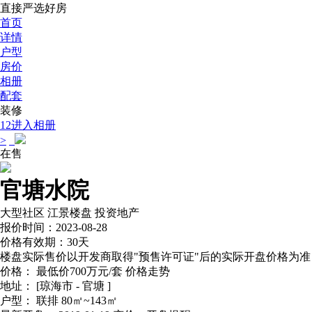
直接严选好房
首页
详情
户型
房价
相册
配套
装修
12
进入相册
>
在售
官塘水院
大型社区
江景楼盘
投资地产
报价时间：2023-08-28
价格有效期：30天
楼盘实际售价以开发商取得"预售许可证"后的实际开盘价格为准
价格：
最低价700万元/套
价格走势
地址：
[琼海市 - 官塘 ]
户型：
联排 80㎡~143㎡