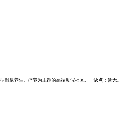
大型温泉养生、疗养为主题的高端度假社区。 缺点：暂无。