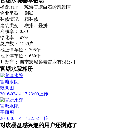
官塘水院基本信息
楼盘地址：
琼海官塘白石岭风景区
物业类型：
别墅
装修情况：
精装修
建筑类别：
联排、叠拼
容积率：
0.39
绿化率：
43%
总户数：
1239户
地上停车位：
705个
地下停车位：
630个
开发商：
海南宏城鑫泰置业有限公司
官塘水院相册
官塘水院
效果图
2016-03-14 17:23:00上传
官塘水院
平面图
2016-03-14 17:22:52上传
对该楼盘感兴趣的用户还浏览了