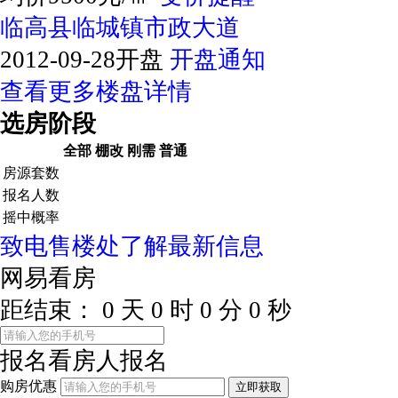
临高县临城镇市政大道
2012-09-28开盘
开盘通知
查看更多楼盘详情
选房阶段
全部
棚改
刚需
普通
房源套数
报名人数
摇中概率
致电售楼处了解最新信息
网易看房
距结束：
0
天
0
时
0
分
0
秒
报名看房
人报名
购房优惠
立即获取