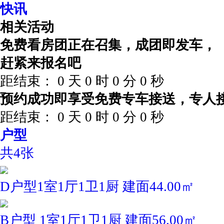
快讯
相关活动
免费看房团正在召集，成团即发车，
赶紧来报名吧
距结束：
0
天
0
时
0
分
0
秒
预约成功即享受免费专车接送，专人
距结束：
0
天
0
时
0
分
0
秒
户型
共4张
D户型1室1厅1卫1厨 建面44.00㎡
B户型 1室1厅1卫1厨 建面56.00㎡