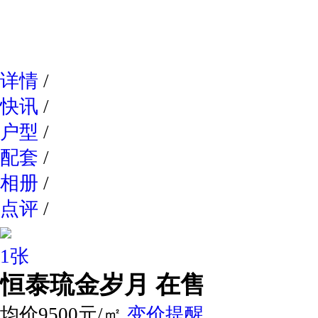
网易新
详情
/
快讯
/
户型
/
配套
/
相册
/
点评
/
1张
恒泰琉金岁月
在售
均价9500元/㎡
变价提醒