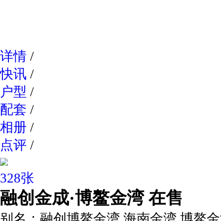
网易新
详情
/
快讯
/
户型
/
配套
/
相册
/
点评
/
328张
融创金成·博鳌金湾
在售
别名：
融创博鳌金湾,海南金湾,博鳌