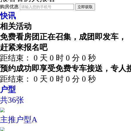
购房优惠
立即获取
快讯
相关活动
免费看房团正在召集，成团即发车，
赶紧来报名吧
距结束：
0
天
0
时
0
分
0
秒
预约成功即享受免费专车接送，专人
距结束：
0
天
0
时
0
分
0
秒
户型
共36张
主推户型A