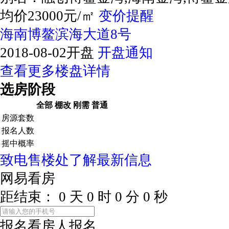
均价23000元/㎡
变价提醒
海南博鳌滨海大道8号
2018-08-02开盘
开盘通知
查看更多楼盘详情
选房阶段
全部
棚改
刚需
普通
房源套数
报名人数
摇中概率
致电售楼处了解最新信息
网易看房
距结束：
0
天
0
时
0
分
0
秒
报名看房
人报名