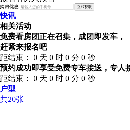
购房优惠
立即获取
快讯
相关活动
免费看房团正在召集，成团即发车，
赶紧来报名吧
距结束：
0
天
0
时
0
分
0
秒
预约成功即享受免费专车接送，专人
距结束：
0
天
0
时
0
分
0
秒
户型
共20张