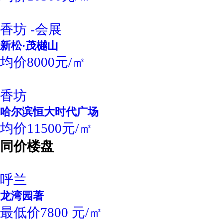
香坊 -会展
新松·茂樾山
均价8000元/㎡
香坊
哈尔滨恒大时代广场
均价11500元/㎡
同价楼盘
呼兰
龙湾园著
最低价7800 元/㎡