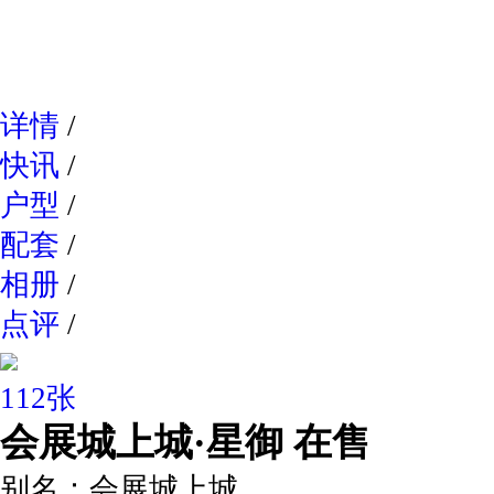
网易新
详情
/
快讯
/
户型
/
配套
/
相册
/
点评
/
112张
会展城上城·星御
在售
别名：
会展城上城