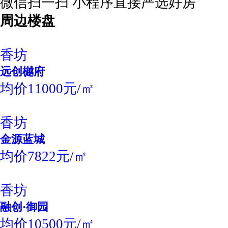
微信扫一扫 小程序直接严选好房
周边楼盘
香坊
远创樾府
均价11000元/㎡
香坊
金源蓝城
均价7822元/㎡
香坊
融创·御园
均价10500元/㎡