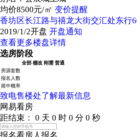
均价8500元/㎡
变价提醒
香坊区长江路与禧龙大街交汇处东行6
2019/1/2开盘
开盘通知
查看更多楼盘详情
选房阶段
全部
棚改
刚需
普通
房源套数
报名人数
摇中概率
致电售楼处了解最新信息
网易看房
距结束：
0
天
0
时
0
分
0
秒
报名看房
人报名