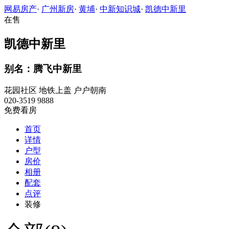
网易房产
·
广州新房
·
黄埔
·
中新知识城
·
凯德中新里
在售
凯德中新里
别名：腾飞中新里
花园社区
地铁上盖
户户朝南
020-3519 9888
免费看房
首页
详情
户型
房价
相册
配套
点评
装修