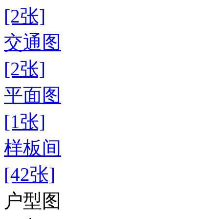
[2张]
交通图
[2张]
平面图
[1张]
样板间
[42张]
户型图