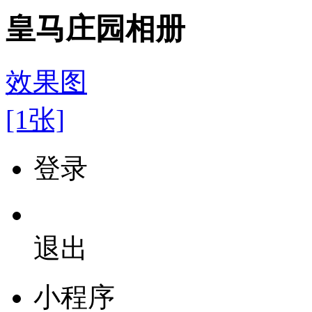
皇马庄园相册
效果图
[1张]
登录
退出
小程序