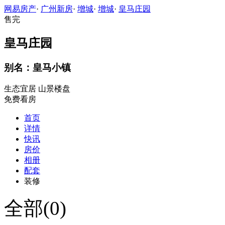
网易房产
·
广州新房
·
增城
·
增城
·
皇马庄园
售完
皇马庄园
别名：皇马小镇
生态宜居
山景楼盘
免费看房
首页
详情
快讯
房价
相册
配套
装修
全部(0)