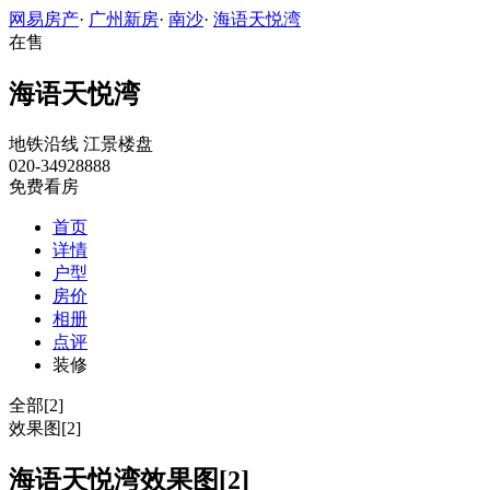
网易房产
·
广州新房
·
南沙
·
海语天悦湾
在售
海语天悦湾
地铁沿线
江景楼盘
020-34928888
免费看房
首页
详情
户型
房价
相册
点评
装修
全部[2]
效果图[2]
海语天悦湾效果图[2]