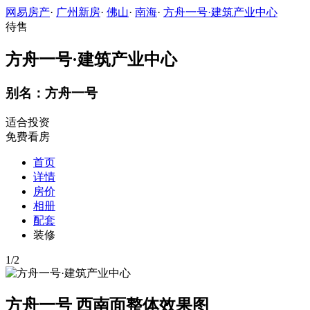
网易房产
·
广州新房
·
佛山
·
南海
·
方舟一号·建筑产业中心
待售
方舟一号·建筑产业中心
别名：方舟一号
适合投资
免费看房
首页
详情
房价
相册
配套
装修
1
/
2
方舟一号 西南面整体效果图