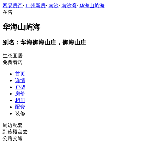
网易房产
·
广州新房
·
南沙
·
南沙湾
·
华海山屿海
在售
华海山屿海
别名：华海御海山庄，御海山庄
生态宜居
免费看房
首页
详情
户型
房价
相册
配套
装修
周边配套
到该楼盘去
公路交通