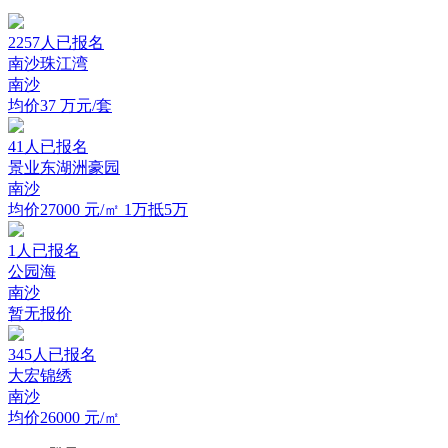
2257
人已报名
南沙珠江湾
南沙
均价37
万元/套
41
人已报名
景业东湖洲豪园
南沙
均价27000
元/㎡
1万抵5万
1
人已报名
公园海
南沙
暂无报价
345
人已报名
大宏锦绣
南沙
均价26000
元/㎡