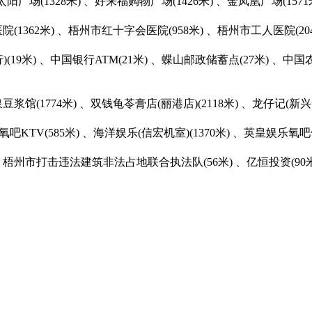
太阳广场(1328米) 、好来福购物广场(1426米) 、金凤凰广场(1571
(1362米) 、梧州市红十字会医院(958米) 、梧州市工人医院(204
(19米) 、中国银行ATM(21米) 、蝶山邮政储蓄点(27米) 、中
馆(1774米) 、双钱龟苓膏店(丽港店)(2118米) 、龙仔记(新兴一路
氧吧KTV(585米) 、海洋娱乐(信宏机室)(1370米) 、英皇娱乐氧吧
梧州市打击违法建筑非法占地联合执法队(56米) 、亿恒投资(90米)