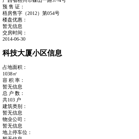
广西省梧州市蝶山一路37-4号
预 售 证：
梧房售字（2012）第054号
楼盘优惠：
暂无信息
交房时间：
2014-06-30
科技大厦小区信息
占地面积：
1038㎡
容 积 率：
暂无信息
总 户 数：
共103 户
建筑类别：
暂无信息
物业公司：
暂无信息
地上停车位：
暂无信息