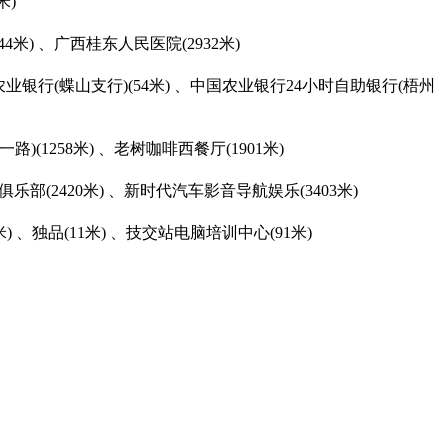
米)
4米) 、广西桂东人民医院(2932米)
国农业银行(蝶山支行)(54米) 、中国农业银行24小时自助银行(梧州
)(1258米) 、老树咖啡西餐厅(1901米)
俱乐部(2420米) 、新时代汽车影音导航娱乐(3403米)
 、独品(11米) 、技交站电脑培训中心(91米)