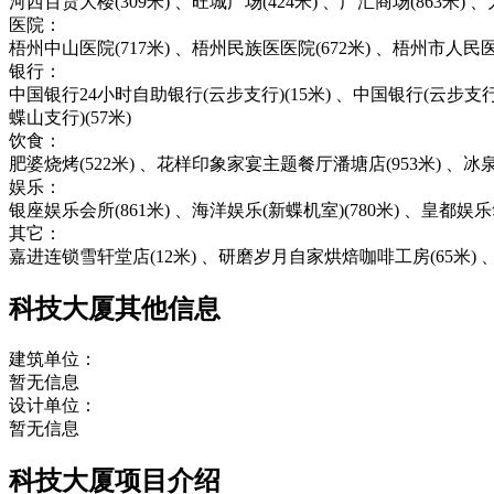
河西百货大楼(309米) 、旺城广场(424米) 、广汇商场(863米) 、
医院：
梧州中山医院(717米) 、梧州民族医医院(672米) 、梧州市人民医院
银行：
中国银行24小时自助银行(云步支行)(15米) 、中国银行(云步支行)
蝶山支行)(57米)
饮食：
肥婆烧烤(522米) 、花样印象家宴主题餐厅潘塘店(953米) 、冰泉豆浆
娱乐：
银座娱乐会所(861米) 、海洋娱乐(新蝶机室)(780米) 、皇都娱乐
其它：
嘉进连锁雪轩堂店(12米) 、研磨岁月自家烘焙咖啡工房(65米) 、
科技大厦其他信息
建筑单位：
暂无信息
设计单位：
暂无信息
科技大厦项目介绍