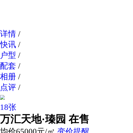
网易新
详情
/
快讯
/
户型
/
配套
/
相册
/
点评
/
18张
万汇天地·瑧园
在售
均价65000元/㎡
变价提醒