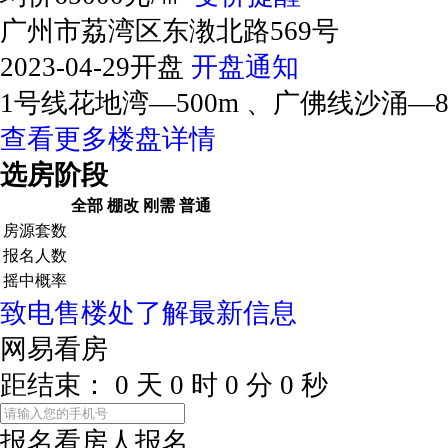
广州市荔湾区东漖北路569号
2023-04-29开盘
开盘通知
1号线花地湾—500m 、广佛线沙涌—8
查看更多楼盘详情
选房阶段
全部
棚改
刚需
普通
房源套数
报名人数
摇中概率
致电售楼处了解最新信息
网易看房
距结束：
0
天
0
时
0
分
0
秒
报名看房
人报名