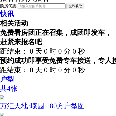
购房优惠
立即获取
快讯
相关活动
免费看房团正在召集，成团即发车，
赶紧来报名吧
距结束：
0
天
0
时
0
分
0
秒
预约成功即享受免费专车接送，专人
距结束：
0
天
0
时
0
分
0
秒
户型
共4张
万汇天地·瑧园 180方户型图