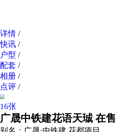
网易新
详情
/
快讯
/
户型
/
配套
/
相册
/
点评
/
16张
广晟中铁建花语天珹
在售
别名：
广晟·中铁建 花都项目