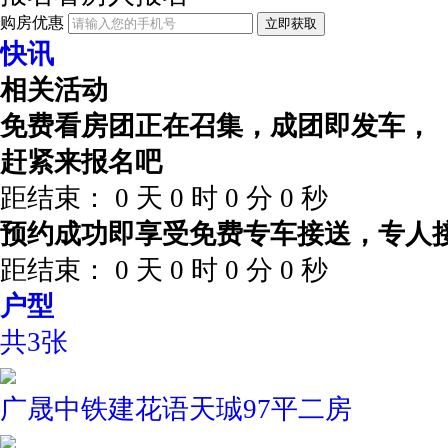
购房优惠
立即获取
快讯
相关活动
免费看房团正在召集，成团即发车，
赶紧来报名吧
距结束：
0
天
0
时
0
分
0
秒
预约成功即享受免费专车接送，专人
距结束：
0
天
0
时
0
分
0
秒
户型
共3张
广晟中铁建花语天珹97平二房