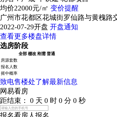
均价22000元/㎡
变价提醒
广州市花都区花城街罗仙路与黄槐路
2022-07-29开盘
开盘通知
查看更多楼盘详情
选房阶段
全部
棚改
刚需
普通
房源套数
报名人数
摇中概率
致电售楼处了解最新信息
网易看房
距结束：
0
天
0
时
0
分
0
秒
报名看房
人报名