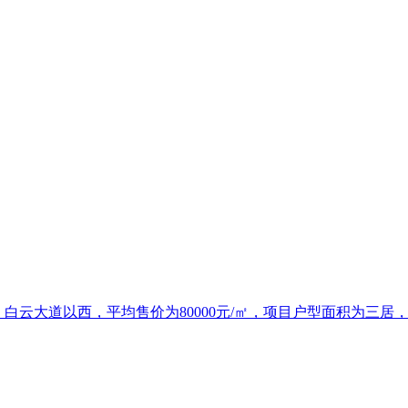
云大道以西，平均售价为80000元/㎡，项目户型面积为三居，