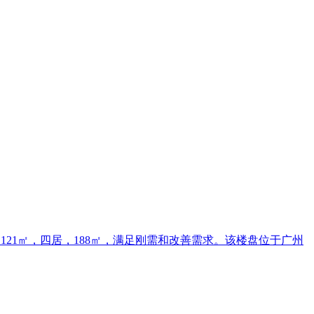
121㎡，四居，188㎡，满足刚需和改善需求。该楼盘位于广州