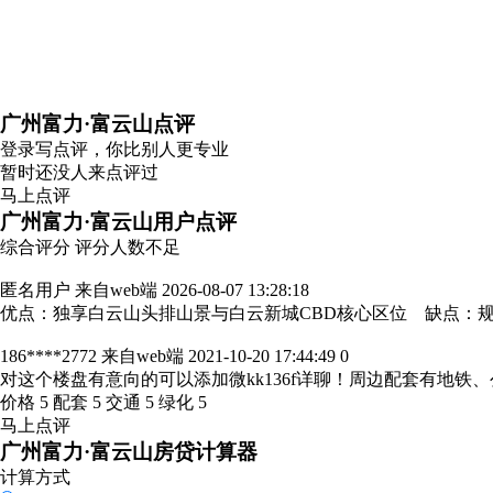
广州富力·富云山点评
登录
写点评，你比别人更专业
暂时还没人来点评过
马上点评
广州富力·富云山用户点评
综合评分
评分人数不足
匿名用户
来自web端
2026-08-07 13:28:18
优点：独享白云山头排山景与白云新城CBD核心区位 缺点：
186****2772
来自web端
2021-10-20 17:44:49
0
对这个楼盘有意向的可以添加微kk136f详聊！周边配套有地
价格 5 配套 5 交通 5 绿化 5
马上点评
广州富力·富云山房贷计算器
计算方式