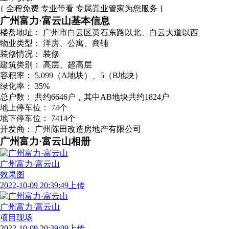
{ 全程免费 专业带看 专属置业管家为您服务 }
广州富力·富云山基本信息
楼盘地址：
广州市白云区黄石东路以北、白云大道以西
物业类型：
洋房、公寓、商铺
装修情况：
装修
建筑类别：
高层、超高层
容积率：
5.099（A地块）、5（B地块）
绿化率：
35%
总户数：
共约6646户，其中AB地块共约1824户
地上停车位：
74个
地下停车位：
7414个
开发商：
广州陈田改造房地产有限公司
广州富力·富云山相册
广州富力·富云山
效果图
2022-10-09 20:39:49上传
广州富力·富云山
项目现场