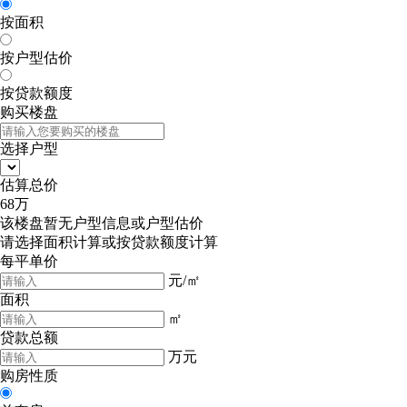
按面积
按户型估价
按贷款额度
购买楼盘
选择户型
估算总价
68
万
该楼盘暂无户型信息或户型估价
请选择
面积计算
或
按贷款额度计算
每平单价
元/㎡
面积
㎡
贷款总额
万元
购房性质