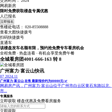
交房时间：
2024
网易新房
限时免费获取楼盘专属优惠
人已报名
立即报名
售楼处电话：
020-85508888
查看大图快捷拨号
扫码快捷拨号
直通车
该楼盘发车名额有限，预约抢免费专车看房机会
全程免费 · 热盘连看 · 有机会享受免费午餐
全城看房团
4001-666-163 转 8
广州富力·富云山快讯
07
2024.11
广州富力·富云山 在售 最新报价约为80000元/㎡
网易房产讯，广州富力·富云山位于广州市白云区黄石东路以北、白
市...
专属服务
立即获取 楼盘优惠及免费看房服务
立即获取