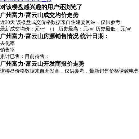
2022-10-09 20:39:09上传
对该楼盘感兴趣的用户还浏览了
广告
广州富力·富云山成交均价走势
近30天
该楼盘成交价格数据来自住建委网站，仅供参考
最新成交均价：
元/㎡
（
）
历史最高：
元/㎡
历史最低：
元/㎡
广州富力·富云山房源销售情况
统计日期：
去化率
销售率
累计已售：
目前待售：
广州富力·富云山开发商报价走势
该楼盘价格数据来自开发商，仅供参考，最新销售价格请致电售