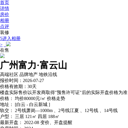
首页
详情
房价
相册
点评
装修
5
进入相册
>
在售
广州富力·富云山
高端社区
品牌地产
地铁沿线
报价时间：2026-07-27
价格有效期：30天
楼盘实际售价以开发商取得"预售许可证"后的实际开盘价格为准
价格：
均价80000元/㎡
价格走势
地址：
[白云 - 白云新城 ]
轨交：
2号线萧岗—1000m 、2号线江夏 、12号线 、14号线
户型：
三居 121㎡ 四居 188㎡
最新开盘：
2022-08
变价、开盘提醒