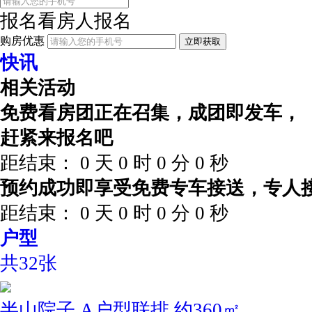
报名看房
人报名
购房优惠
立即获取
快讯
相关活动
免费看房团正在召集，成团即发车，
赶紧来报名吧
距结束：
0
天
0
时
0
分
0
秒
预约成功即享受免费专车接送，专人
距结束：
0
天
0
时
0
分
0
秒
户型
共32张
半山院子 A户型联排 约360㎡