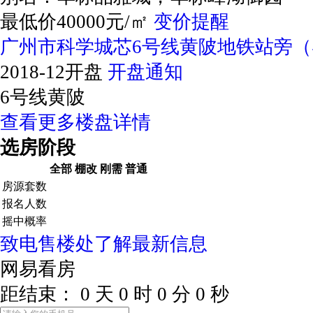
最低价40000元/㎡
变价提醒
广州市科学城芯6号线黄陂地铁站旁
2018-12开盘
开盘通知
6号线黄陂
查看更多楼盘详情
选房阶段
全部
棚改
刚需
普通
房源套数
报名人数
摇中概率
致电售楼处了解最新信息
网易看房
距结束：
0
天
0
时
0
分
0
秒