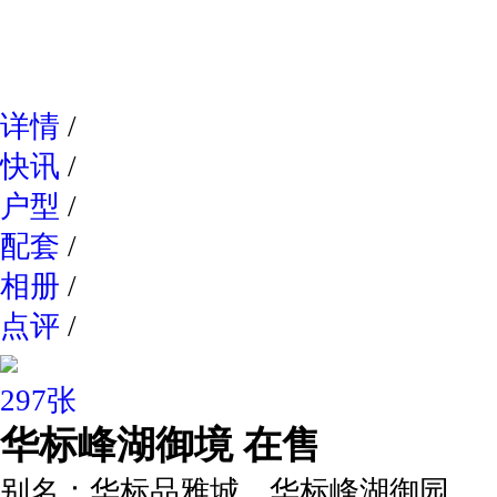
网易新
详情
/
快讯
/
户型
/
配套
/
相册
/
点评
/
297张
华标峰湖御境
在售
别名：
华标品雅城，华标峰湖御园