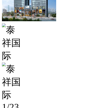
1
/
23