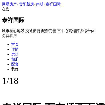
网易房产
·
贵阳新房
·
南明
·
泰祥国际
在售
泰祥国际
城市核心地段
交通便捷
配套完善
市中心高端商务综合体
免费看房
首页
详情
房价
相册
配套
装修
1
/
18