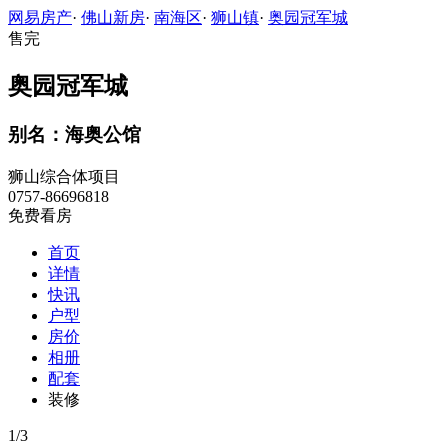
网易房产
·
佛山新房
·
南海区
·
狮山镇
·
奥园冠军城
售完
奥园冠军城
别名：海奥公馆
狮山综合体项目
0757-86696818
免费看房
首页
详情
快讯
户型
房价
相册
配套
装修
1
/
3