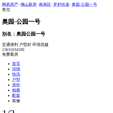
网易房产
·
佛山新房
·
南海区
·
罗村街道
·
奥园·公园一号
售完
奥园·公园一号
别名：奥园公园一号
交通便利
户型好
环境优越
13631034190
免费看房
首页
详情
快讯
户型
房价
相册
配套
装修