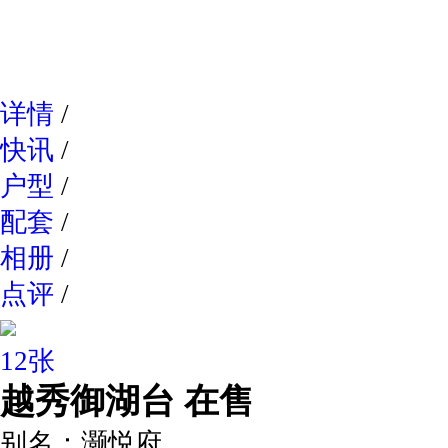
网易新
详情
/
快讯
/
户型
/
配套
/
相册
/
点评
/
12张
越秀御湖台
在售
别名：
灏悦府