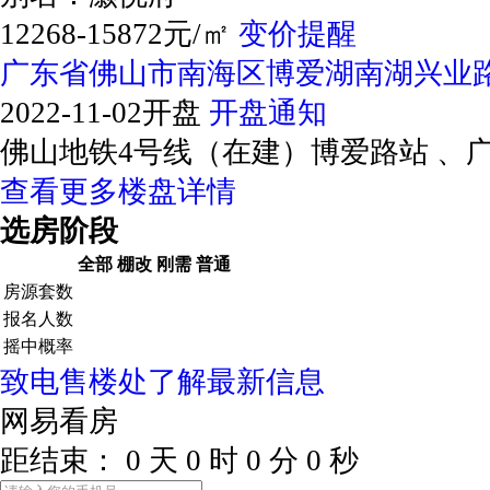
12268-15872元/㎡
变价提醒
广东省佛山市南海区博爱湖南湖兴业
2022-11-02开盘
开盘通知
佛山地铁4号线（在建）博爱路站 、
查看更多楼盘详情
选房阶段
全部
棚改
刚需
普通
房源套数
报名人数
摇中概率
致电售楼处了解最新信息
网易看房
距结束：
0
天
0
时
0
分
0
秒