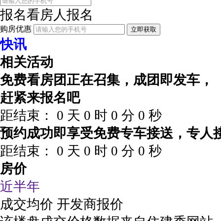
报名看房
人报名
购房优惠
立即获取
快讯
相关活动
免费看房团正在召集，成团即发车，
赶紧来报名吧
距结束：
0
天
0
时
0
分
0
秒
预约成功即享受免费专车接送，专人
距结束：
0
天
0
时
0
分
0
秒
房价
近半年
成交均价
开发商报价