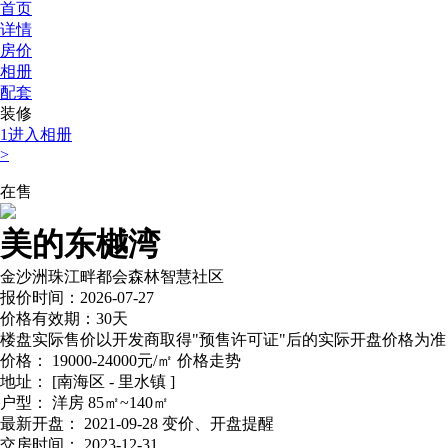
首页
详情
房价
相册
配套
装修
1
进入相册
>
在售
美的东樾湾
金沙洲珠江畔都会森林智慧社区
报价时间：2026-07-27
价格有效期：30天
楼盘实际售价以开发商取得"预售许可证"后的实际开盘价格为准
价格：
19000-24000元/㎡
价格走势
地址：
[南海区 - 里水镇 ]
户型：
洋房 85㎡~140㎡
最新开盘：
2021-09-28
变价、开盘提醒
交房时间：
2023-12-31