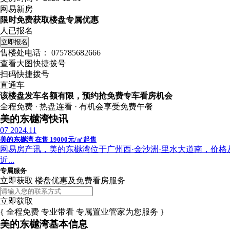
网易新房
限时免费获取楼盘专属优惠
人已报名
立即报名
售楼处电话：
075785682666
查看大图快捷拨号
扫码快捷拨号
直通车
该楼盘发车名额有限，预约抢免费专车看房机会
全程免费 · 热盘连看 · 有机会享受免费午餐
美的东樾湾快讯
07
2024.11
美的东樾湾 在售 19000元/㎡起售
网易房产讯，美的东樾湾位于广州西·金沙洲·里水大道南，价格从19
近...
专属服务
立即获取 楼盘优惠及免费看房服务
立即获取
{ 全程免费 专业带看 专属置业管家为您服务 }
美的东樾湾基本信息