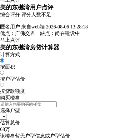
美的东樾湾用户点评
综合评分
评分人数不足
匿名用户
来自web端
2026-08-06 13:28:18
优点：广佛交界 缺点：尚在建设中
马上点评
美的东樾湾房贷计算器
计算方式
按面积
按户型估价
按贷款额度
购买楼盘
选择户型
估算总价
68
万
该楼盘暂无户型信息或户型估价