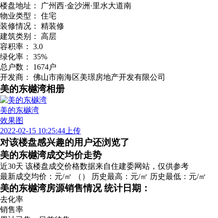
楼盘地址：
广州西·金沙洲·里水大道南
物业类型：
住宅
装修情况：
精装修
建筑类别：
高层
容积率：
3.0
绿化率：
35%
总户数：
1674户
开发商：
佛山市南海区美璟房地产开发有限公司
美的东樾湾相册
美的东樾湾
效果图
2022-02-15 10:25:44上传
对该楼盘感兴趣的用户还浏览了
广告
美的东樾湾成交均价走势
近30天
该楼盘成交价格数据来自住建委网站，仅供参考
最新成交均价：
元/㎡
（
）
历史最高：
元/㎡
历史最低：
元/㎡
美的东樾湾房源销售情况
统计日期：
去化率
销售率