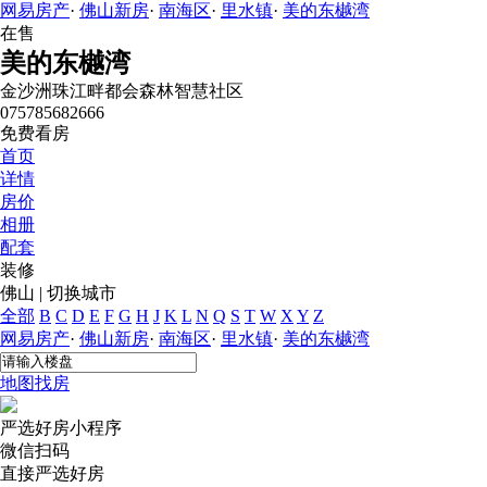
网易房产
·
佛山新房
·
南海区
·
里水镇
·
美的东樾湾
在售
美的东樾湾
金沙洲珠江畔都会森林智慧社区
075785682666
免费看房
首页
详情
房价
相册
配套
装修
佛山
|
切换城市
全部
B
C
D
E
F
G
H
J
K
L
N
Q
S
T
W
X
Y
Z
网易房产
·
佛山新房
·
南海区
·
里水镇
·
美的东樾湾
地图找房
严选好房
小程序
微信扫码
直接严选好房