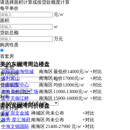
请选择
面积计算
或
按贷款额度计算
每平单价
元/㎡
面积
㎡
贷款总额
万元
购房性质
首套房
美的东樾湾周边楼盘
二套房
碧桂园南海悦城
南海区
最低价14000
元/㎡
+
对比
首付比例
保利紫山
南海区
均价17000
元/㎡
+
对比
%
中盈国贸中心
南海区
均价12000
元/㎡
+
对比
贷款年限
南海美的置业广场
南海区
11000-13000
元/㎡
+
对比
利率
宏宇天御江畔
南海区
15000-16000
元/㎡
+
对比
美的东樾湾同价楼盘
马上计算
五矿崇文金城
禅城区
尚未公布
+
对比
重置
越秀·星汇瀚府
南海区
尚未公布
+
对比
中海文锦国际
南海区
21400-27900
元/㎡
+
对比