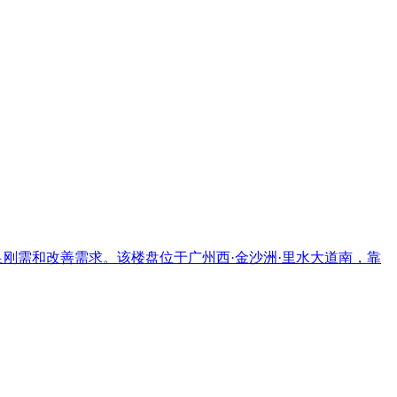
，满足刚需和改善需求。该楼盘位于广州西·金沙洲·里水大道南，靠