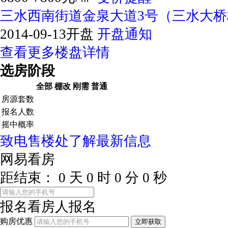
三水西南街道金泉大道3号（三水大桥
2014-09-13开盘
开盘通知
查看更多楼盘详情
选房阶段
全部
棚改
刚需
普通
房源套数
报名人数
摇中概率
致电售楼处了解最新信息
网易看房
距结束：
0
天
0
时
0
分
0
秒
报名看房
人报名
购房优惠
立即获取