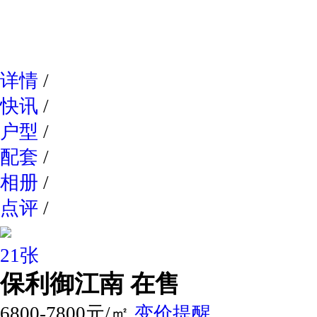
网易新
详情
/
快讯
/
户型
/
配套
/
相册
/
点评
/
21张
保利御江南
在售
6800-7800元/㎡
变价提醒