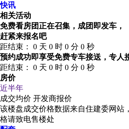
快讯
相关活动
免费看房团正在召集，成团即发车，
赶紧来报名吧
距结束：
0
天
0
时
0
分
0
秒
预约成功即享受免费专车接送，专人
距结束：
0
天
0
时
0
分
0
秒
房价
近半年
成交均价
开发商报价
该楼盘成交价格数据来自住建委网站
格请致电售楼处