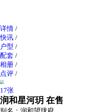
网易新
详情
/
快讯
/
户型
/
配套
/
相册
/
点评
/
17张
润和星河玥
在售
别名：
润和望珑府