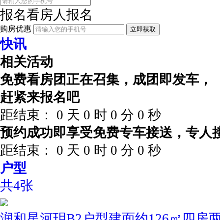
报名看房
人报名
购房优惠
立即获取
快讯
相关活动
免费看房团正在召集，成团即发车，
赶紧来报名吧
距结束：
0
天
0
时
0
分
0
秒
预约成功即享受免费专车接送，专人
距结束：
0
天
0
时
0
分
0
秒
户型
共4张
润和星河玥B2户型建面约126㎡四房