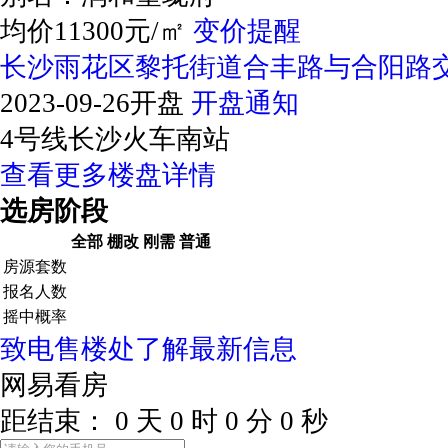
均价11300元/㎡
变价提醒
长沙雨花区黎托街道合丰路与合阳路
2023-09-26开盘
开盘通知
4号线长沙火车南站
查看更多楼盘详情
选房阶段
全部
棚改
刚需
普通
房源套数
报名人数
摇中概率
致电售楼处了解最新信息
网易看房
距结束：
0
天
0
时
0
分
0
秒