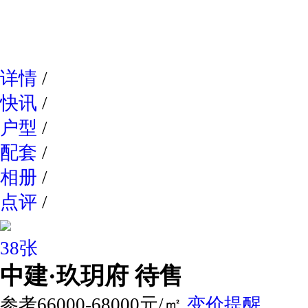
网易新
详情
/
快讯
/
户型
/
配套
/
相册
/
点评
/
38张
中建·玖玥府
待售
参考66000-68000元/㎡
变价提醒