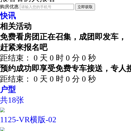
购房优惠
立即获取
快讯
相关活动
免费看房团正在召集，成团即发车，
赶紧来报名吧
距结束：
0
天
0
时
0
分
0
秒
预约成功即享受免费专车接送，专人
距结束：
0
天
0
时
0
分
0
秒
户型
共18张
1125-VR横版-02