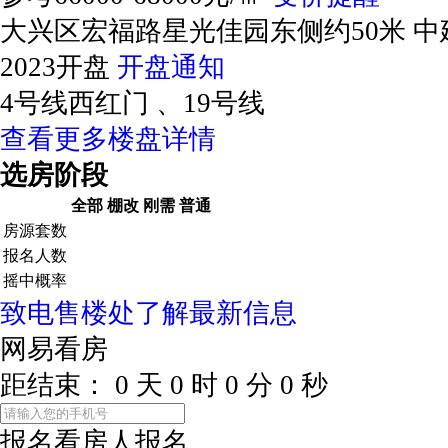
大兴区宏福路星光佳园东侧约50米 中
2023开盘
开盘通知
4号线西红门 、19号线
查看更多楼盘详情
选房阶段
全部
棚改
刚需
普通
房源套数
报名人数
摇中概率
致电售楼处了解最新信息
网易看房
距结束：
0
天
0
时
0
分
0
秒
报名看房
人报名