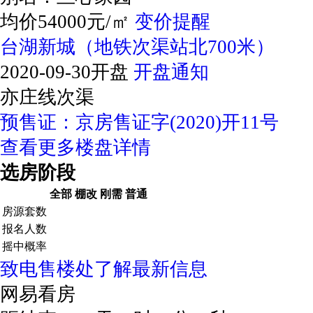
均价54000元/㎡
变价提醒
台湖新城（地铁次渠站北700米）
2020-09-30开盘
开盘通知
亦庄线次渠
预售证：京房售证字(2020)开11号
查看更多楼盘详情
选房阶段
全部
棚改
刚需
普通
房源套数
报名人数
摇中概率
致电售楼处了解最新信息
网易看房