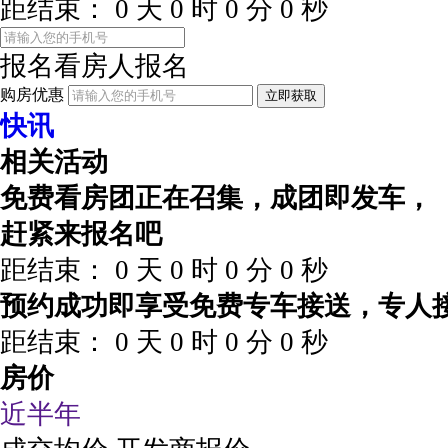
距结束：
0
天
0
时
0
分
0
秒
报名看房
人报名
购房优惠
立即获取
快讯
相关活动
免费看房团正在召集，成团即发车，
赶紧来报名吧
距结束：
0
天
0
时
0
分
0
秒
预约成功即享受免费专车接送，专人
距结束：
0
天
0
时
0
分
0
秒
房价
近半年