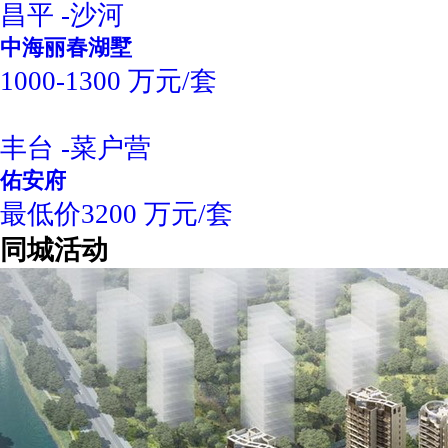
昌平 -沙河
中海丽春湖墅
1000-1300 万元/套
丰台 -菜户营
佑安府
最低价3200 万元/套
同城活动