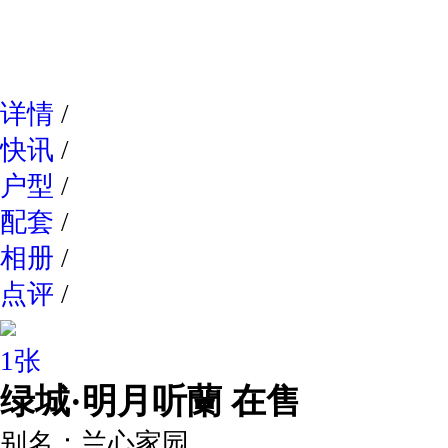
网易新
详情
/
快讯
/
户型
/
配套
/
相册
/
点评
/
1张
绿城·明月听蘭
在售
别名：
兰心家园