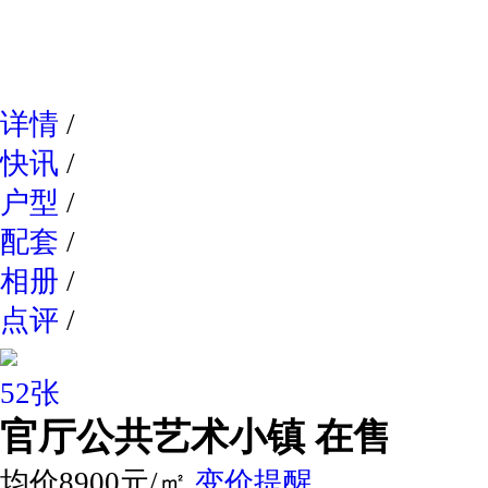
网易新
详情
/
快讯
/
户型
/
配套
/
相册
/
点评
/
52张
官厅公共艺术小镇
在售
均价8900元/㎡
变价提醒