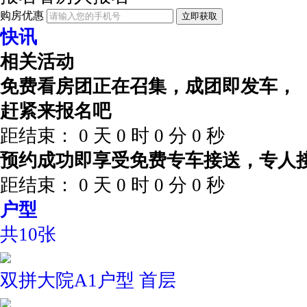
购房优惠
立即获取
快讯
相关活动
免费看房团正在召集，成团即发车，
赶紧来报名吧
距结束：
0
天
0
时
0
分
0
秒
预约成功即享受免费专车接送，专人
距结束：
0
天
0
时
0
分
0
秒
户型
共10张
双拼大院A1户型 首层