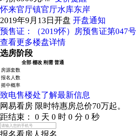
怀来官厅镇官厅水库东岸
2019年9月13日开盘
开盘通知
预售证：（2019怀）房预售证第047
查看更多楼盘详情
选房阶段
全部
棚改
刚需
普通
房源套数
报名人数
摇中概率
致电售楼处了解最新信息
网易看房
限时特惠房总价70万起。
距结束：
0
天
0
时
0
分
0
秒
报名看房
人报名