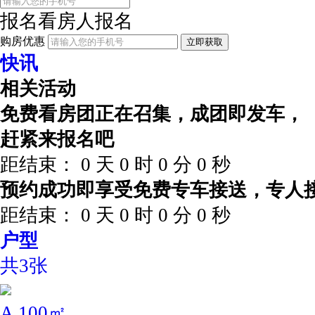
报名看房
人报名
购房优惠
立即获取
快讯
相关活动
免费看房团正在召集，成团即发车，
赶紧来报名吧
距结束：
0
天
0
时
0
分
0
秒
预约成功即享受免费专车接送，专人
距结束：
0
天
0
时
0
分
0
秒
户型
共3张
A 100㎡