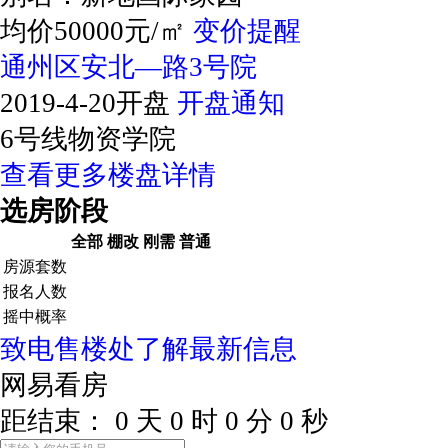
均价50000元/㎡
变价提醒
通州区安北—路3号院
2019-4-20开盘
开盘通知
6号线物资学院
查看更多楼盘详情
选房阶段
全部
棚改
刚需
普通
房源套数
报名人数
摇中概率
致电售楼处了解最新信息
网易看房
距结束：
0
天
0
时
0
分
0
秒