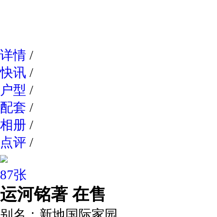
网易新
详情
/
快讯
/
户型
/
配套
/
相册
/
点评
/
87张
运河铭著
在售
别名：
新地国际家园