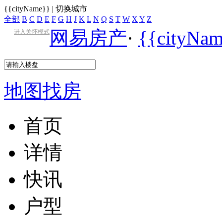
{{cityName}}
|
切换城市
全部
B
C
D
E
F
G
H
J
K
L
N
Q
S
T
W
X
Y
Z
网易房产
·
{{cityN
进入关怀模式
地图找房
首页
详情
快讯
户型